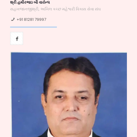
શ્રી હમીરભાઇ બી વારોન્ધ
સહખજાનજીશ્રી, અખિલ કચ્છ મહેશ્વરી વિકાસ સેવા સંઘ
+91 81281 79997