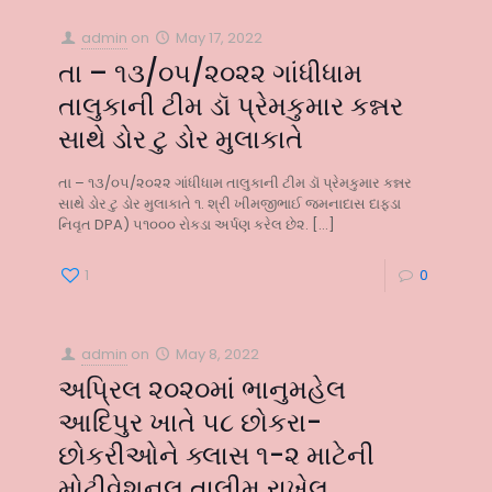
admin
on
May 17, 2022
તા – ૧૩/૦૫/૨૦૨૨ ગાંધીધામ
તાલુકાની ટીમ ડૉ પ્રેમકુમાર કન્નર
સાથે ડોર ટુ ડોર મુલાકાતે
તા – ૧૩/૦૫/૨૦૨૨ ગાંધીધામ તાલુકાની ટીમ ડૉ પ્રેમકુમાર કન્નર
સાથે ડોર ટુ ડોર મુલાકાતે ૧. શ્રી ખીમજીભાઈ જમનાદાસ દાફડા
નિવૃત DPA) ૫૧૦૦૦ રોકડા અર્પણ કરેલ છે૨.
[…]
1
0
admin
on
May 8, 2022
અપ્રિલ ૨૦૨૦માં ભાનુમહેલ
આદિપુર ખાતે ૫૮ છોકરા-
છોકરીઓને ક્લાસ ૧-૨ માટેની
મોટીવેશનલ તાલીમ રાખેલ