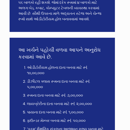
૫૬ બાળકો રહી શકશે. જેમાં દરેક રૂમમાં ૪ બાળકો માટે
અલગ બેડ, કબાટ, કોમ્પ્યુટર ટેબલની વ્યવસ્થા કરવામાં
આવી છે. સૌથી ઉપરના માળે અદ્યતન સ્ટેજ અને ચેન્જ
રૂમો સાથે ઓડીટોરીયમ હોલ બનાવવામાં આવશે.
આ ખર્ચને પહોચી વળવા આપને અનુરોધ
કરવામાં આવે છે.
ઓડીટોરીયમ હોલના દાતા બનવા માટે રૂ|.
૧૦,૦૦,૦૦૦
ડીઝીટલ ક્લાસ રૂમના દાતા બનવા માટે રૂ|.
૫,૦૦,૦૦૦
રૂમના દાતા બનવા માટે રૂ|. ૩,૦૦,૦૦૦
લાયબ્રેરીના દાતા બનવા માટે રૂ|. ૨,૦૦,૦૦૦
પાયાના દાતા બનવા માટે રૂ|. ૧,૦૦,૦૦૦
ફાઉન્ડર મેમ્બર બનવા માટે રૂ|. ૫૦,૦૦૦
‘કરમ’ શૈક્ષણિક સંકુલના આજીવન સભ્ય બનવા માટે