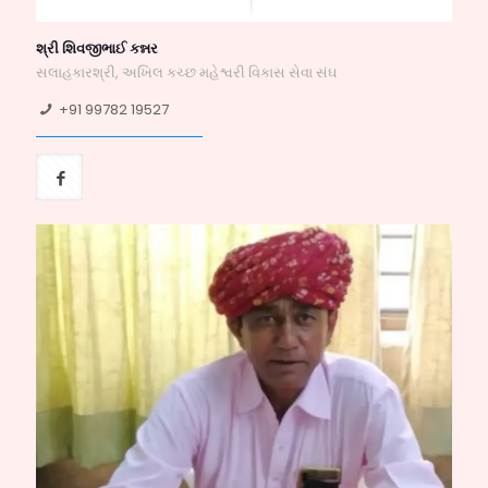
શ્રી શિવજીભાઈ કન્નર
સલાહકારશ્રી, અખિલ કચ્છ મહેશ્વરી વિકાસ સેવા સંઘ
+91 99782 19527