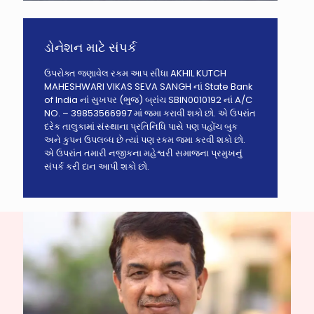
ડોનેશન માટે સંપર્ક
ઉપરોક્ત જણાવેલ રકમ આપ સીધા AKHIL KUTCH
MAHESHWARI VIKAS SEVA SANGH નાં State Bank
of India નાં સુખપર (ભુજ) બ્રાંચ SBIN0010192 નાં A/C
NO. – 39853566997 માં જમા કરાવી શકો છો. એ ઉપરાંત
દરેક તાલુકામાં સંસ્થાના પ્રતિનિધિ પાસે પણ પહોંચ બુક
અને કુપન ઉપલબ્ધ છે ત્યાં પણ રકમ જમા કરવી શકો છો.
એ ઉપરાંત તમારી નજીકના મહેશ્વરી સમાજના પ્રમુખનું
સંપર્ક કરી દાન આપી શકો છો.