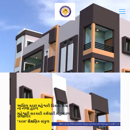
અખિલ કચ્છ મહેશ્વરી વિકાસ સેવા સંઘ
ના નેજા હેઠળ
મહેશ્વરી સરકારી કર્મચારી મહામંડળ
સંચાલિત
‘કરમ’ શૈક્ષણિક સંકુલ
અખિલ કચ્છ મહેશ્વરી વિકાસ સેવા સંઘના નેજા હેઠળ મહેશ્વરી સરકારી કર્મચારી મહામંડળ સંચાલિત ‘કરમ’ શૈક્ષણિક સંકુલ