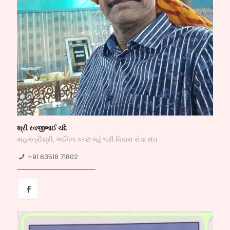
શ્રી રવજીભાઈ ચંદે
સહમંત્રીશ્રી, અખિલ કચ્છ મહેશ્વરી વિકાસ સેવા સંઘ
+91 63518 71802