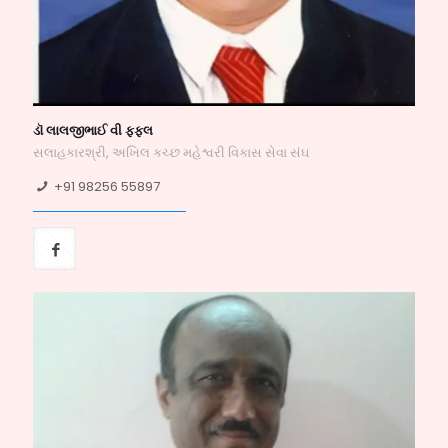
ડૉ લાલજીભાઈ વી ફફલ
સલાહકારશ્રી, અખિલ કચ્છ મહેશ્વરી વિકાસ સેવા સંઘ
+91 98256 55897