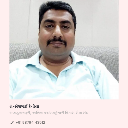
ડૉ નરેશભાઈ કેનીયા
સલાહકારશ્રી, અખિલ કચ્છ મહેશ્વરી વિકાસ સેવા સંઘ
+91 98794 43512