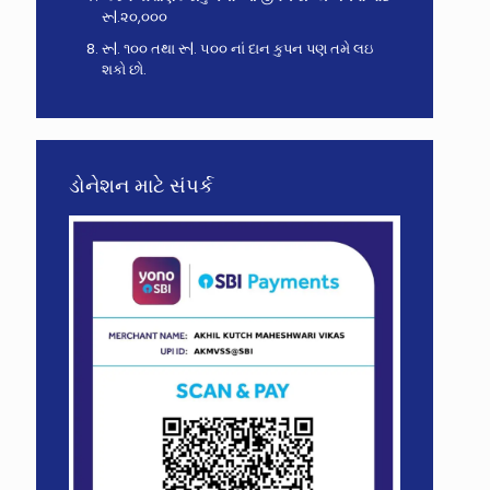
રૂ|.૨૦,૦૦૦
રૂ|. ૧૦૦ તથા રૂ|. ૫૦૦ નાં દાન કુપન પણ તમે લઇ
શકો છો.
ડોનેશન માટે સંપર્ક