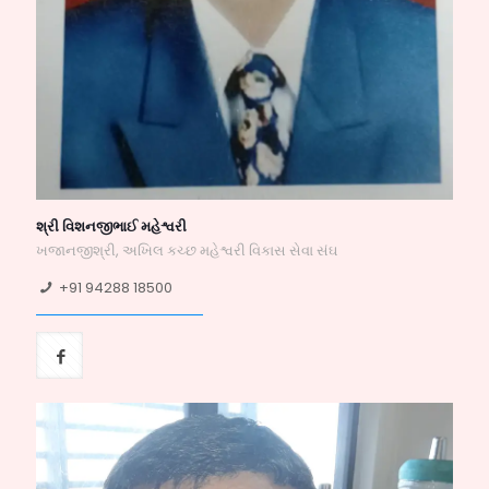
શ્રી વિશનજીભાઈ મહેશ્વરી
ખજાનજીશ્રી, અખિલ કચ્છ મહેશ્વરી વિકાસ સેવા સંઘ
+91 94288 18500