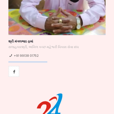
શ્રી મંગલભાઇ ફમાં
સલાહકારશ્રી, અખિલ કચ્છ મહેશ્વરી વિકાસ સેવા સંઘ
+91 99138 01752