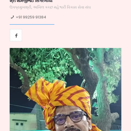
શ્રી શામજીભાઈ સિંગરખીયા
ઉપપ્રમુખશ્રી, અખિલ કચ્છ મહેશ્વરી વિકાસ સેવા સંઘ
+91 99259 91384