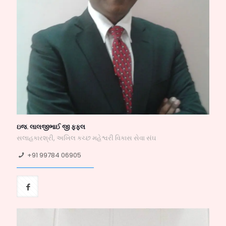
ઇજ. લાલજીભાઈ જી ફફલ
સલાહકારશ્રી, અખિલ કચ્છ મહેશ્વરી વિકાસ સેવા સંઘ
+91 99784 06905