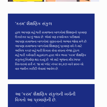
‘કરમ’ શૈક્ષણિક સંકુલ
હાલ આપણા મહેશ્વરી સમાજના બાળકોમાં શિક્ષણનો પ્રમાણ
ઉત્તરોત્તર ઘટતું જાય છે. એમાં પણ સ્પર્ધાત્મક પરીક્ષામાં
આપણા સમાજના બાળકોમાં ગુણવત્તાનો અભાવ જોવા મળે છે.
આપણા સમાજના બાળકોમાં શિક્ષણનું પ્રમાણ વધે તે માટે
અખિલ કચ્છ મહેશ્વરી વિકાસ સેવા સંઘના નેજા હેઠળ
મહેશ્વરી કર્મચારી મહામંડળ દ્વારા એક ભવ્ય ‘કરમ’ શૈક્ષણિક
સંકુલનું નિર્માણ થઇ રહ્યું છે. એ માટે ભુજના મીરઝાપર
વિસ્તારમાં સર્વે નં. ૧૪ માં પ્લોટ નંબર ૨૬,૨૭ ખાતે ૪૦૦ ચો.
વાર જમીન ખરીદી લેવામાં આવેલ છે.
આ ‘કરમ’ શૈક્ષણિક સંકુલની ખર્ચની
વિગતો આ પ્રમાણેની છે.