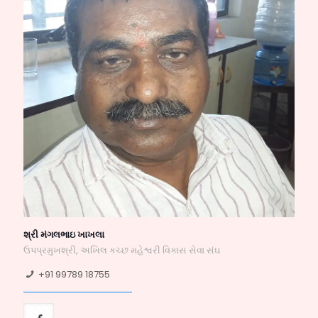
શ્રી મંગલભાઇ ખાખલા
ઉપપ્રમુખશ્રી, અખિલ કચ્છ મહેશ્વરી વિકાસ સેવા સંઘ
+91 99789 18755