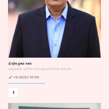
ડૉ.પ્રેમ કુમાર કન્નર
પ્રમુખશ્રી, અખિલ કચ્છ મહેશ્વરી વિકાસ સેવા સંઘ
+91 98252 45795