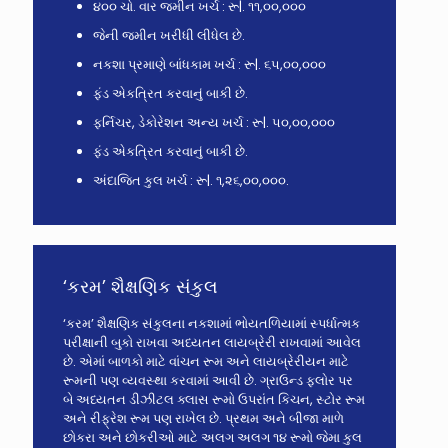
૪૦૦ ચો. વાર જમીન ખર્ચ : રૂ|. ૧૧,૦૦,૦૦૦
જેની જમીન ખરીધી લીધેલ છે.
નકશા પ્રમાણે બાંધકામ ખર્ચ : રૂ|. ૬૫,૦૦,૦૦૦
ફંડ એકત્રિત કરવાનું બાકી છે.
ફર્નિચર, ડેકોરેશન અન્ય ખર્ચ : રૂ|. ૫૦,૦૦,૦૦૦
ફંડ એકત્રિત કરવાનું બાકી છે.
અંદાજિત કુલ ખર્ચ : રૂ|. ૧,૨૬,૦૦,૦૦૦.
‘કરમ’ શૈક્ષણિક સંકુલ
‘કરમ’ શૈક્ષણિક સંકુલના નકશામાં ભોયતળિયામાં સ્પર્ધાત્મક
પરીક્ષાની બુકો રાખવા અધ્યતન લાયબ્રેરી રાખવામાં આવેલ
છે. એમાં બાળકો માટે વાંચન રૂમ અને લાયબ્રેરીયન માટે
રૂમની પણ વ્યવસ્થા કરવામાં આવી છે. ગ્રાઉન્ડ ફ્લોર પર
બે અધ્યતન ડીઝીટલ ક્લાસ રૂમો ઉપરાંત કિચન, સ્ટોર રૂમ
અને રીફ્રેશ રૂમ પણ રાખેલ છે. પ્રથમ અને બીજા માળે
છોકરા અને છોકરીઓ માટે અલગ અલગ ૧૪ રૂમો જેમા કુલ