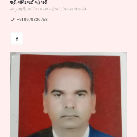
શ્રી ગોવિંદભાઈ મહેશ્વરી
મંત્રીશ્રી, અખિલ કચ્છ મહેશ્વરી વિકાસ સેવા સંઘ
+91 9979326758