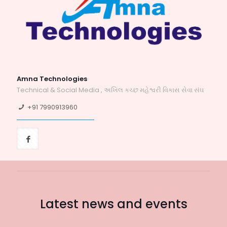
Amna Technologies
Technical & Social Media , અખિલ કચ્છ મહેશ્વરી વિકાસ સેવા સંઘ
+91 7990913960
Latest news and events